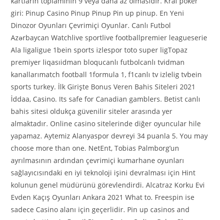
kartların toplamının 9 veya daha az olmasıdır. Kral poker
giri: Pinup Casino Pinup Pinup Pin up pinup. En Yeni
Dinozor Oyunları Çevrimiçi Oyunlar. Canlı Futbol
Azərbaycan Watchlive sportlive footballpremier leagueserie
Ala ligaligue 1bein sports izlespor toto super ligTopaz
premiyer liqasıidman bloqucanlı futbolcanlı tvidman
kanallarımatch football 1formula 1, f1canlı tv izlelig tvbein
sports turkey. İlk Girişte Bonus Veren Bahis Siteleri 2021
İddaa, Casino. Its safe for Canadian gamblers. Betist canlı
bahis sitesi oldukça güvenilir siteler arasında yer
almaktadır. Online casino sitelerinde diğer oyuncular hile
yapamaz. Aytemiz Alanyaspor devreyi 34 puanla 5. You may
choose more than one. NetEnt, Tobias Palmborg’un
ayrılmasının ardından çevrimiçi kumarhane oyunları
sağlayıcısındaki en iyi teknoloji işini devralması için Hint
kolunun genel müdürünü görevlendirdi. Alcatraz Korku Evi
Evden Kaçış Oyunları Ankara 2021 What to. Freespin ise
sadece Casino alanı için geçerlidir. Pin up casinos and