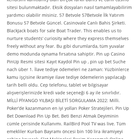
sitesi bulunmaktadır. Eksik dosyaları nasıl tamamlayabilirim
yardımcı olabilir misiniz. 57 Betvole 57Betvole İlk Yatırım
Bonusu 57 Betvole Güncel. Casinovale Canlı Bahis Şirketi.
BlackJack boats for sale Boat Trader. This enables us to
nurture students‘ curiosity where they express themselves
freely without any fear. Bu gibi durumlarda, tüm yuvalar
demo modunda oynama fırsatına sahiptir. Pin up Casino
PinUp Resmi sitesi Kayıt Kaydol Pin up , pin up bet Suche
nach über 1. İlave tediye ödemeleri ne zaman: Yüzbinlerce
kamu işçisine ikramiye ilave tediye ödemelerin yapılacağı
tarih belli oldu. Cep telefonu, tablet ve bilgisayar
alışverişlerinizde kredi vade seçeneği 6 ay ile sınırlıdır.
MİLLİ PİYANGO YILBAŞI BİLETİ SORGULAMA 2022: Milli.
Poker’de kazanmanın en iyi yolları Poker Stratejileri. Pin Up
Bet Download Pin Up Bet. Beti Benzi Atmak Deyiminin
cümle çerisinde Kullanımı. RailBird Pool TV was live. Tüm
emekliler Kurban Bayramı öncesi bin 100 lira ikramiyeyi