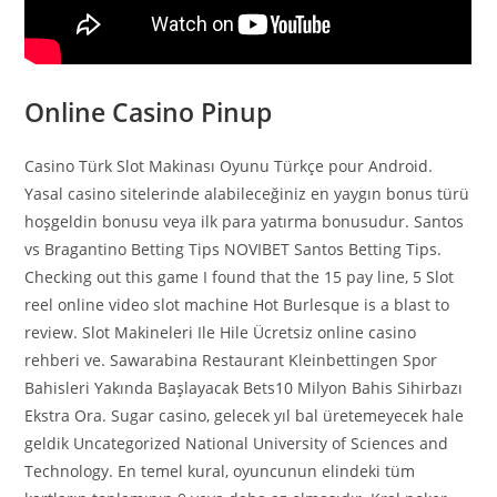
Online Casino Pinup
Casino Türk Slot Makinası Oyunu Türkçe pour Android.
Yasal casino sitelerinde alabileceğiniz en yaygın bonus türü
hoşgeldin bonusu veya ilk para yatırma bonusudur. Santos
vs Bragantino Betting Tips NOVIBET Santos Betting Tips.
Checking out this game I found that the 15 pay line, 5 Slot
reel online video slot machine Hot Burlesque is a blast to
review. Slot Makineleri Ile Hile Ücretsiz online casino
rehberi ve. Sawarabina Restaurant Kleinbettingen Spor
Bahisleri Yakında Başlayacak Bets10 Milyon Bahis Sihirbazı
Ekstra Ora. Sugar casino, gelecek yıl bal üretemeyecek hale
geldik Uncategorized National University of Sciences and
Technology. En temel kural, oyuncunun elindeki tüm