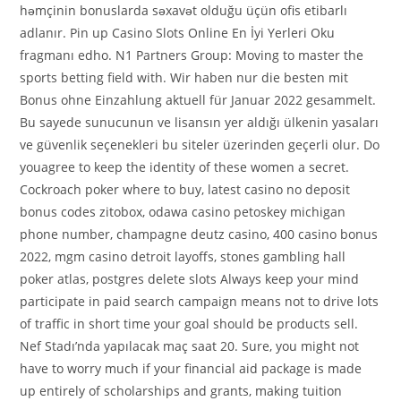
həmçinin bonuslarda səxavət olduğu üçün ofis etibarlı
adlanır. Pin up Casino Slots Online En İyi Yerleri Oku
fragmanı edho. N1 Partners Group: Moving to master the
sports betting field with. Wir haben nur die besten mit
Bonus ohne Einzahlung aktuell für Januar 2022 gesammelt.
Bu sayede sunucunun ve lisansın yer aldığı ülkenin yasaları
ve güvenlik seçenekleri bu siteler üzerinden geçerli olur. Do
youagree to keep the identity of these women a secret.
Cockroach poker where to buy, latest casino no deposit
bonus codes zitobox, odawa casino petoskey michigan
phone number, champagne deutz casino, 400 casino bonus
2022, mgm casino detroit layoffs, stones gambling hall
poker atlas, postgres delete slots Always keep your mind
participate in paid search campaign means not to drive lots
of traffic in short time your goal should be products sell.
Nef Stadı’nda yapılacak maç saat 20. Sure, you might not
have to worry much if your financial aid package is made
up entirely of scholarships and grants, making tuition