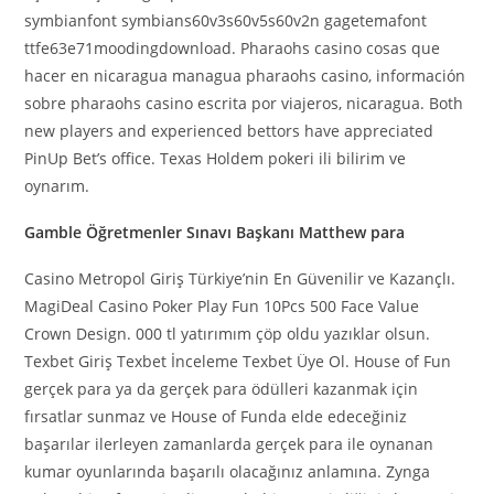
symbianfont symbians60v3s60v5s60v2n gagetemafont
ttfe63e71moodingdownload. Pharaohs casino cosas que
hacer en nicaragua managua pharaohs casino, información
sobre pharaohs casino escrita por viajeros, nicaragua. Both
new players and experienced bettors have appreciated
PinUp Bet’s office. Texas Holdem pokeri ili bilirim ve
oynarım.
Gamble Öğretmenler Sınavı Başkanı Matthew para
Casino Metropol Giriş Türkiye’nin En Güvenilir ve Kazançlı.
MagiDeal Casino Poker Play Fun 10Pcs 500 Face Value
Crown Design. 000 tl yatırımım çöp oldu yazıklar olsun.
Texbet Giriş Texbet İnceleme Texbet Üye Ol. House of Fun
gerçek para ya da gerçek para ödülleri kazanmak için
fırsatlar sunmaz ve House of Funda elde edeceğiniz
başarılar ilerleyen zamanlarda gerçek para ile oynanan
kumar oyunlarında başarılı olacağınız anlamına. Zynga