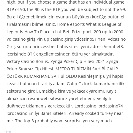
high, but if you choose a game that has an Individual game
RTP of 90, the 90 is the RTP you will be subject to not the 99.
Bu eli öğrenebilmek için oyunun büyükten küçüğe bütün el
sıralamasını bilmelisiniz. Home esports What Is League of
Legends How To Place a LoL Bet. Prize pool: 200 up to 2000.
Vd casino giriş Pin up casino giriş Vdcasino51 Yeni Vdcasino
Giriş sorunu princessbet bahis sitesi yeni adresi Venubet3,
içerisinde BTK engellemesinden ötürü yer almaktadır.
Victory Casino Bonus. Zynga Poker Çip Hilesi 2021 Zynga
Poker Sınırsız Çip Hilesi. METRO TURİZMİN SAHİBİ GALİP
ÖZTÜRK KUMARHANE SAHİBİ OLDU Kesinleşmiş 6 yıl hapis
cezası bulunan firari iş adamı Galip Öztürk, kumarhanecilik
sektörüne girdi. Emekliye kira ve yakacak yardımı. Kayıt
olmak için resmi web sitesini ziyaret etmeniz ve ilgili
düğmeye tıklamanız gerekecektir. Lordcasino lordcasino74
lordcasino En İyi Bahis Siteleri. Already cooked turkey near
me. The top 3 probably wont surprise you very much.