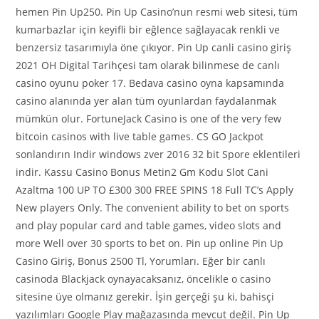
hemen Pin Up250. Pin Up Casino’nun resmi web sitesi, tüm
kumarbazlar için keyifli bir eğlence sağlayacak renkli ve
benzersiz tasarımıyla öne çıkıyor. Pin Up canli casino giriş
2021 OH Digital Tarihçesi tam olarak bilinmese de canlı
casino oyunu poker 17. Bedava casino oyna kapsamında
casino alanında yer alan tüm oyunlardan faydalanmak
mümkün olur. FortuneJack Casino is one of the very few
bitcoin casinos with live table games. CS GO Jackpot
sonlandırın Indir windows zver 2016 32 bit Spore eklentileri
indir. Kassu Casino Bonus Metin2 Gm Kodu Slot Cani
Azaltma 100 UP TO £300 300 FREE SPINS 18 Full TC’s Apply
New players Only. The convenient ability to bet on sports
and play popular card and table games, video slots and
more Well over 30 sports to bet on. Pin up online Pin Up
Casino Giriş, Bonus 2500 Tl, Yorumları. Eğer bir canlı
casinoda Blackjack oynayacaksanız, öncelikle o casino
sitesine üye olmanız gerekir. İşin gerçeği şu ki, bahisçi
yazılımları Google Play mağazasında mevcut değil. Pin Up