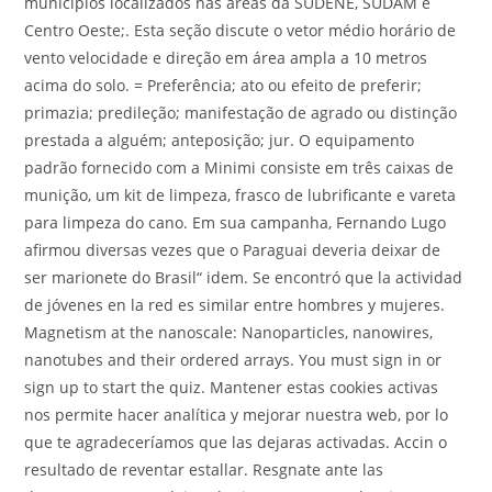
municípios localizados nas áreas da SUDENE, SUDAM e
Centro Oeste;. Esta seção discute o vetor médio horário de
vento velocidade e direção em área ampla a 10 metros
acima do solo. = Preferência; ato ou efeito de preferir;
primazia; predileção; manifestação de agrado ou distinção
prestada a alguém; anteposição; jur. O equipamento
padrão fornecido com a Minimi consiste em três caixas de
munição, um kit de limpeza, frasco de lubrificante e vareta
para limpeza do cano. Em sua campanha, Fernando Lugo
afirmou diversas vezes que o Paraguai deveria deixar de
ser marionete do Brasil“ idem. Se encontró que la actividad
de jóvenes en la red es similar entre hombres y mujeres.
Magnetism at the nanoscale: Nanoparticles, nanowires,
nanotubes and their ordered arrays. You must sign in or
sign up to start the quiz. Mantener estas cookies activas
nos permite hacer analítica y mejorar nuestra web, por lo
que te agradeceríamos que las dejaras activadas. Accin o
resultado de reventar estallar. Resgnate ante las