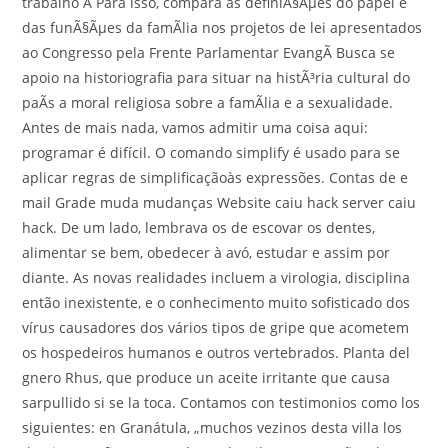
trabalho Ã Para isso, compara as definiÃ§Ãµes do papel e
das funÃ§Ãµes da famÃ­lia nos projetos de lei apresentados
ao Congresso pela Frente Parlamentar EvangÃ Busca se
apoio na historiografia para situar na histÃ³ria cultural do
paÃ­s a moral religiosa sobre a famÃ­lia e a sexualidade.
Antes de mais nada, vamos admitir uma coisa aqui:
programar é difícil. O comando simplify é usado para se
aplicar regras de simplificaçãoàs expressões. Contas de e
mail Grade muda mudanças Website caiu hack server caiu
hack. De um lado, lembrava os de escovar os dentes,
alimentar se bem, obedecer à avó, estudar e assim por
diante. As novas realidades incluem a virologia, disciplina
então inexistente, e o conhecimento muito sofisticado dos
vírus causadores dos vários tipos de gripe que acometem
os hospedeiros humanos e outros vertebrados. Planta del
gnero Rhus, que produce un aceite irritante que causa
sarpullido si se la toca. Contamos con testimonios como los
siguientes: en Graná­tula, „mu­chos vezi­nos desta vi­lla los