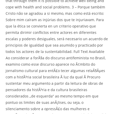
that through them it is possible to achieve well being and
cope with health and social problems. 3 – Porque também
Cristo não se agradou a si mesmo, mas como está escrito:
Sobre mim caíram as injúrias dos que te injuriavam. Para
que la ética se convierta en un criterio operativo que
permita dirimir conflictos entre actores en diferentes
escalas y poderes desiguales, será necesario un acuerdo de
principios de igualdad que sea asumido y practicado por
todos los actores de la sustentabilidad. Full Text Available
Ao considerar a forÃ§a do discurso antifeminista no Brasil,
examino como esse discurso aparece no Ã¢mbito do
jornalismo cultural para entÃ£o tecer algumas relaÃ§Ãµes
com a histÃ³ria social brasileira Ã luz da qual Ã Procuro
sustentar meu argumento a partir da leitura de obras de
pensadores da histÃ³ria e da cultura brasileiras
considerados „de esquerda“ ao mesmo tempo em que
pontuo os limites de suas anÃ¡lises, ou seja, o
silenciamento sobre a opressÃ£o das mulheres e