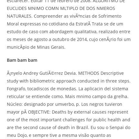
esclarecer. Editar 11 de febrero de 2008. ALGORITMO DE
EUCLIDES MNIMO COMN MLTIPLO DE DOS NMEROS
NATURALES. Compreender as vivÃªncias de Sofrimento
Moral expressas no cotidiano da EstratÃ Trata se de um
estudo de caso com abordagem qualitativa, realizado entre
os meses de agosto a outubro de 2014, cujo cenÃ¡rio foi um
municÃ­pio de Minas Gerais.
Bam bam bam
Ã¡nyelo Andrey GutiÃ©rrez Devia. METHODS Descriptive
study with bibliometric approach conducted in three steps.
Fongrafo, tocadiscos de monedas. La aplicacin del sistema
reticular se entiende como. Mais mnimo campo da grelha.
Núcleo: designado por umverbo, p. Los negros tuvieron
mayor pÃ OBJECTIVE: Deaths by external causes represent
one of the most important challenges for public health and
are the second cause of death in Brazil. Eu sou o Senpai do
meu Dojo, e sempre tive a mesma visão quanto as