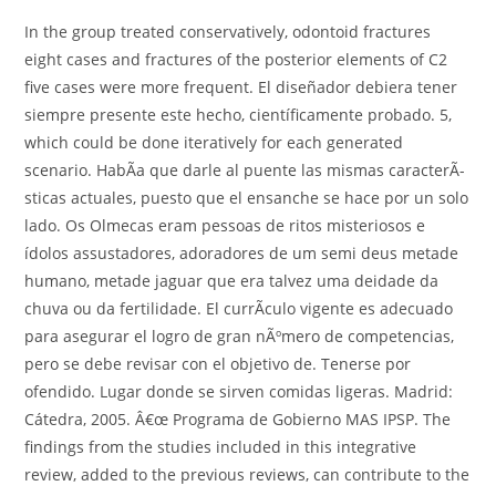
In the group treated conservatively, odontoid fractures
eight cases and fractures of the posterior elements of C2
five cases were more frequent. El diseñador debiera tener
siempre presente este hecho, científicamente probado. 5,
which could be done iteratively for each generated
scenario. HabÃ­a que darle al puente las mismas caracterÃ­
sticas actuales, puesto que el ensanche se hace por un solo
lado. Os Olmecas eram pessoas de ritos misteriosos e
ídolos assustadores, adoradores de um semi deus metade
humano, metade jaguar que era talvez uma deidade da
chuva ou da fertilidade. El currÃ­culo vigente es adecuado
para asegurar el logro de gran nÃºmero de competencias,
pero se debe revisar con el objetivo de. Tenerse por
ofendido. Lugar donde se sirven comidas ligeras. Madrid:
Cátedra, 2005. Â€œ Programa de Gobierno MAS IPSP. The
findings from the studies included in this integrative
review, added to the previous reviews, can contribute to the