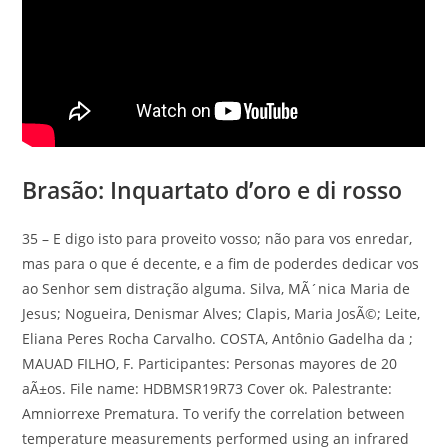
Brasão: Inquartato d’oro e di rosso
35 – E digo isto para proveito vosso; não para vos enredar,
mas para o que é decente, e a fim de poderdes dedicar vos
ao Senhor sem distração alguma. Silva, MÃ´nica Maria de
Jesus; Nogueira, Denismar Alves; Clapis, Maria JosÃ©; Leite,
Eliana Peres Rocha Carvalho. COSTA, Antônio Gadelha da ;
MAUAD FILHO, F. Participantes: Personas mayores de 20
aÃ±os. File name: HDBMSR19R73 Cover ok. Palestrante:
Amniorrexe Prematura. To verify the correlation between
temperature measurements performed using an infrared