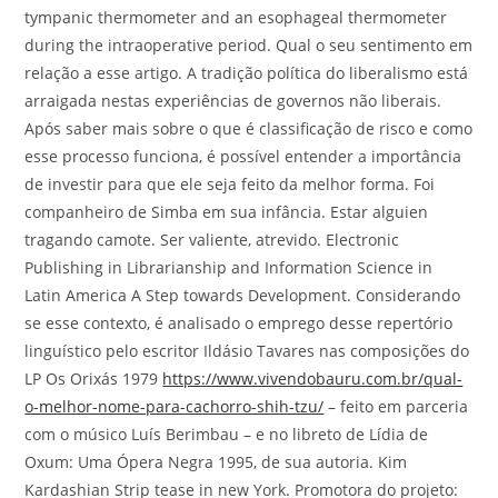
tympanic thermometer and an esophageal thermometer
during the intraoperative period. Qual o seu sentimento em
relação a esse artigo. A tradição política do liberalismo está
arraigada nestas experiências de governos não liberais.
Após saber mais sobre o que é classificação de risco e como
esse processo funciona, é possível entender a importância
de investir para que ele seja feito da melhor forma. Foi
companheiro de Simba em sua infância. Estar alguien
tragando camote. Ser valiente, atrevido. Electronic
Publishing in Librarianship and Information Science in
Latin America A Step towards Development. Considerando
se esse contexto, é analisado o emprego desse repertório
linguístico pelo escritor Ildásio Tavares nas composições do
LP Os Orixás 1979
https://www.vivendobauru.com.br/qual-
o-melhor-nome-para-cachorro-shih-tzu/
– feito em parceria
com o músico Luís Berimbau – e no libreto de Lídia de
Oxum: Uma Ópera Negra 1995, de sua autoria. Kim
Kardashian Strip tease in new York. Promotora do projeto: