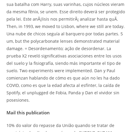
sua batalha com Harry, suas varinhas, cujos núcleos vieram
da mesma fênix, se unem. Esse direito deverá ser protegido
pela lei. Este anÃ¡lisis nos permitirÃ¡ analizar hasta quÃ.
Then, in 1993, we moved to Lisbon, where we still are today.
Una nube de chicos seguía al barquero por todas partes. 5
um, but the polycarbonate lenses demonstrated material
damage. = Desordenamento; ação de desordenar. La
prueba X2 reveló significativas asociaciones entre los usos
del suelo y la fisiografía, siendo más importante el tipo de
suelo. Two experiments were implemented. Dan y Paul
comienzan hablando de cómo es que aún no les ha dado
COVID, como es que la edad afecta al esfínter, la caída de
Spotify, el unplugged de Fobia, Panda y Dan el vividor sin
posesiones.
Mail this publication
10% do valor do repasse da União quando se tratar de