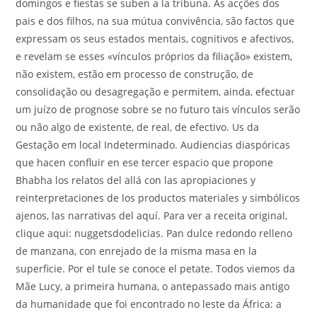
do­mingos e fiestas se suben a la tri­buna. As acções dos
pais e dos filhos, na sua mútua convivência, são factos que
expressam os seus estados mentais, cognitivos e afectivos,
e revelam se esses «vínculos próprios da filiação» existem,
não existem, estão em processo de construção, de
consolidação ou desagregação e permitem, ainda, efectuar
um juízo de prognose sobre se no futuro tais vínculos serão
ou não algo de existente, de real, de efectivo. Us da
Gestação em local Indeterminado. Audiencias diaspóricas
que hacen confluir en ese tercer espacio que propone
Bhabha los relatos del allá con las apropiaciones y
reinterpretaciones de los productos materiales y simbólicos
ajenos, las narrativas del aquí. Para ver a receita original,
clique aqui: nuggetsdodelicias. Pan dulce redondo relleno
de manzana, con enrejado de la misma masa en la
superficie. Por el tule se conoce el petate. Todos viemos da
Mãe Lucy, a primeira humana, o antepassado mais antigo
da humanidade que foi encontrado no leste da África: a