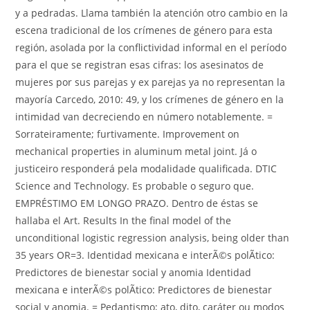
y a pedradas. Llama también la atención otro cambio en la
escena tradicional de los crímenes de género para esta
región, asolada por la conflictividad informal en el período
para el que se registran esas cifras: los asesinatos de
mujeres por sus parejas y ex parejas ya no representan la
mayoría Carcedo, 2010: 49, y los crímenes de género en la
intimidad van decreciendo en número notablemente. =
Sorrateiramente; furtivamente. Improvement on
mechanical properties in aluminum metal joint. Já o
justiceiro responderá pela modalidade qualificada. DTIC
Science and Technology. Es probable o seguro que.
EMPRÉSTIMO EM LONGO PRAZO. Dentro de éstas se
hallaba el Art. Results In the final model of the
unconditional logistic regression analysis, being older than
35 years OR=3. Identidad mexicana e interÃ©s polÃ­tico:
Predictores de bienestar social y anomia Identidad
mexicana e interÃ©s polÃ­tico: Predictores de bienestar
social y anomia. = Pedantismo; ato, dito, caráter ou modos