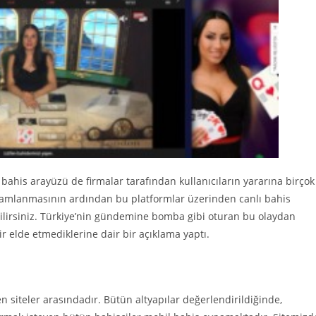
 bahis arayüzü de firmalar tarafından kullanıcıların yararına birçok
 tamamlanmasının ardından bu platformlar üzerinden canlı bahis
bilirsiniz. Türkiye’nin gündemine bomba gibi oturan bu olaydan
ir elde etmediklerine dair bir açıklama yaptı.
n siteler arasındadır. Bütün altyapılar değerlendirildiğinde,