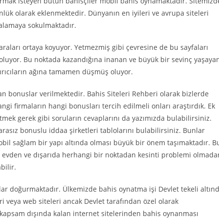
ırmak isteyen bütün bahisçiler mobil bahis oynamaktadır. Sitemizd
nlük olarak eklenmektedir. Dünyanın en iyileri ve avrupa siteleri
ıralamaya sokulmaktadır.
aları ortaya koyuyor. Yetmezmiş gibi çevresine de bu sayfaları
 oluyor. Bu noktada kazandığına inanan ve büyük bir sevinç yaşaya
dırıcıların ağına tamamen düşmüş oluyor.
 bonuslar verilmektedir. Bahis Siteleri Rehberi olarak bizlerde
angi firmaların hangi bonusları tercih edilmeli onları araştırdık. Ek
tmek gerek gibi soruların cevaplarını da yazımızda bulabilirsiniz.
rasız bonuslu iddaa şirketleri tablolarını bulabilirsiniz. Bunlar
mobil sağlam bir yapı altında olması büyük bir önem taşımaktadır. B
da evden ve dışarıda herhangi bir noktadan kesinti problemi olmada
bilir.
ar doğurmaktadır. Ülkemizde bahis oynatma işi Devlet tekeli altın
eri veya web siteleri ancak Devlet tarafından özel olarak
u kapsam dışında kalan internet sitelerinden bahis oynanması