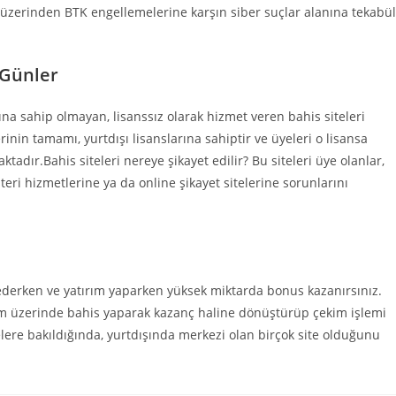
ri üzerinden BTK engellemelerine karşın siber suçlar alanına tekabül
 Günler
sına sahip olmayan, lisanssız olarak hizmet veren bahis siteleri
rinin tamamı, yurtdışı lisanslarına sahiptir ve üyeleri o lisansa
tadır.Bahis siteleri nereye şikayet edilir? Bu siteleri üye olanlar,
eri hizmetlerine ya da online şikayet sitelerine sorunlarını
 ederken ve yatırım yaparken yüksek miktarda bonus kazanırsınız.
em üzerinde bahis yaparak kazanç haline dönüştürüp çekim işlemi
telere bakıldığında, yurtdışında merkezi olan birçok site olduğunu