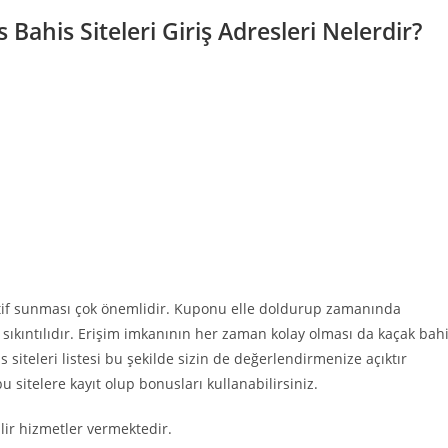
s Bahis Siteleri Giriş Adresleri Nelerdir?
atif sunması çok önemlidir. Kuponu elle doldurup zamanında
sıkıntılıdır. Erişim imkanının her zaman kolay olması da kaçak bah
s siteleri listesi bu şekilde sizin de değerlendirmenize açıktır
 bu sitelere kayıt olup bonusları kullanabilirsiniz.
ilir hizmetler vermektedir.