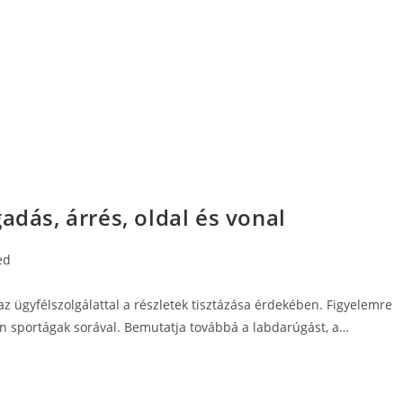
adás, árrés, oldal és vonal
ed
 az ügyfélszolgálattal a részletek tisztázása érdekében. Figyelemre
n sportágak sorával. Bemutatja továbbá a labdarúgást, a…