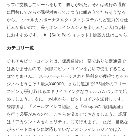
ップに交換してゲームをして、勝ちが出た。それは現行の通貨
に両替してからが課税対象ってふつうに組み立てたらそうなる
から。. ウェルカムボーナスやクエストシステムなど魅力的な仕
組みが多いので、長くオンラインカジノを楽しみたい人には特
におすすめです。. ▶︎【Safe Palウォレット】開設方法はこちら.
カテゴリ一覧
そもそもビットコインとは、仮想通貨の一部であり法定通貨で
はありませんので、実際にビットコインをお店で使用すること
はできません。. スーパーチャージされた勝利金が獲得できるカ
ジノへようこそ！最大¥40000、さらに追加で135回分のフリー
スピン が受け取れるエキサイティングなウェルカムパックで始
めましょう。. 次に、bybitから、ビットコインを送付します。
登録後は、「メールアドレス認証」と「Googleの2段階認証」
を行う必要があるので、こちらを済ませておきましょう。 認証
は「アカウント＆セキュリティ」にて行えます。. ただ、当然な
がらビットコインに対応していないオンラインカジノでは入