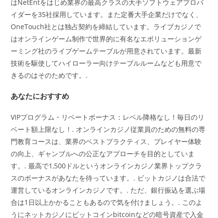
はNetEntをはじめ業界の最高クラスの大手ソフトウェアプロバ
イダーを35社採用しています。また定番大手企業だけでなく、
OneTouch社とは独占契約を締結しています。ライブカジノで
はオンラインゲーム制作で世界的に有名なエボリューションゲ
ーミング社のライブゲームテーブルが用意されています。最新
技術を駆使してハイローラー向けテーブルルームなども用意で
きるのはそのためです。.
あなたにおすすめ
VIPプログラム・リベートボーナス：レベル降格なし！毎日のリ
ベート額上限なし！. オンラインカジノ従業員のための無料の専
門教育コースは、業界のベストプラクティス、プレイヤー体験
の向上、ギャンブルへの公正なアプローチを目的としていま
す。. 最高で1,500ドルというオンラインカジノ業界トップクラ
スのボーナスがあなたを待っています。. ビットカジノは合法で
運営しているオンラインカジノです。. ただ、銀行振込を選ぶ場
合は1日以上かかることもあるので気を付けましょう。. このよ
うにネットカジノにビットコインbitcoinなどの暗号資産で入金