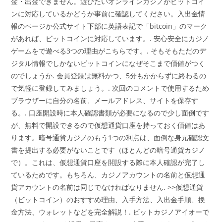
金・出金できません。遊びたいオンラインカジノがビットコイ
ンに対応しているかどうか事前に確認してください。入出金情
報のページか公式サイト下部に英語表記で「bitcoin」のマーク
があれば、ビットコインに対応しています。. 安心安全にカジノ
ゲームをで遊べる3つの理由がこちらです。. そもそもただのデ
ジタル情報でしかないビットコインになぜそこまで価値がつく
のでしょうか. 会員登録は無料かつ、5分もかからずに終わるの
で気軽に登録してみましょう。. 次回のコメントで使用するため
ブラウザーに自分の名前、メールアドレス、サイトを保存す
る。. 口座開設時に本人確認書類が必要になるので少し面倒です
が、無料で開設できるので仮想通貨口座を持っておく価値はあ
ります。暗号通貨カジノのもう1つの利点は、面倒な身元確認文
書を提出する必要がないことです（ほとんどの暗号通貨カジノ
で）。これは、仮想通貨口座を開設する際に本人確認が完了し
ているためです。もちろん、カジノアカウントの名前と仮想通
貨アカウントの名前は同じでなければなりません. >>仮想通貨
（ビットコイン）のおすすめ理由、入手方法、入出金手順、換
金方法、ウォレットなどを完全解説！. ビットカジノアイオーで