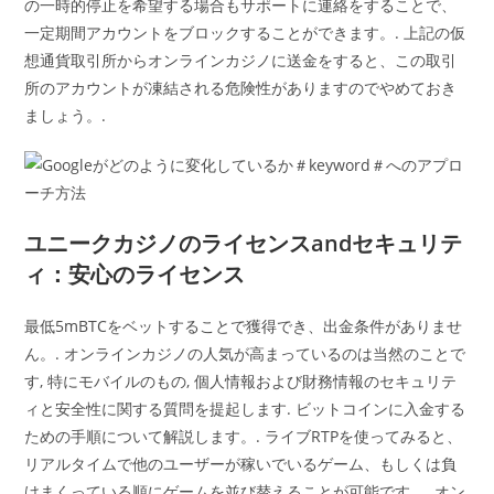
の一時的停止を希望する場合もサポートに連絡をすることで、
一定期間アカウントをブロックすることができます。. 上記の仮
想通貨取引所からオンラインカジノに送金をすると、この取引
所のアカウントが凍結される危険性がありますのでやめておき
ましょう。.
ユニークカジノのライセンスandセキュリテ
ィ：安心のライセンス
最低5mBTCをベットすることで獲得でき、出金条件がありませ
ん。. オンラインカジノの人気が高まっているのは当然のことで
す, 特にモバイルのもの, 個人情報および財務情報のセキュリテ
ィと安全性に関する質問を提起します. ビットコインに入金する
ための手順について解説します。. ライブRTPを使ってみると、
リアルタイムで他のユーザーが稼いでいるゲーム、もしくは負
けまくっている順にゲームを並び替えることが可能です。. オン