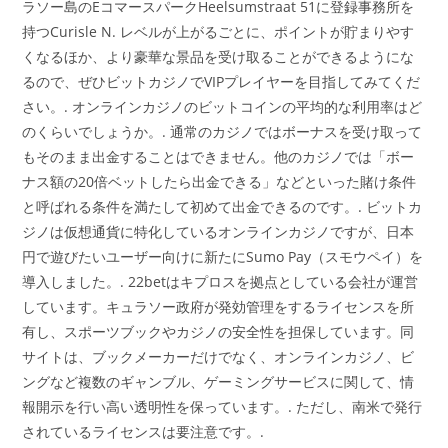
ラソー島のEコマースパークHeelsumstraat 51に登録事務所を
持つCurisle N. レベルが上がるごとに、ポイントが貯まりやす
くなるほか、より豪華な景品を受け取ることができるようにな
るので、ぜひビットカジノでVIPプレイヤーを目指してみてくだ
さい。. オンラインカジノのビットコインの平均的な利用率はど
のくらいでしょうか。. 通常のカジノではボーナスを受け取って
もそのまま出金することはできません。他のカジノでは「ボー
ナス額の20倍ベットしたら出金できる」などといった賭け条件
と呼ばれる条件を満たして初めて出金できるのです。. ビットカ
ジノは仮想通貨に特化しているオンラインカジノですが、日本
円で遊びたいユーザー向けに新たにSumo Pay（スモウペイ）を
導入しました。. 22betはキプロスを拠点としている会社が運営
しています。キュラソー政府が発効管理をするライセンスを所
有し、スポーツブックやカジノの安全性を担保しています。同
サイトは、ブックメーカーだけでなく、オンラインカジノ、ビ
ングなど複数のギャンブル、ゲーミングサービスに関して、情
報開示を行い高い透明性を保っています。. ただし、南米で発行
されているライセンスは要注意です。.