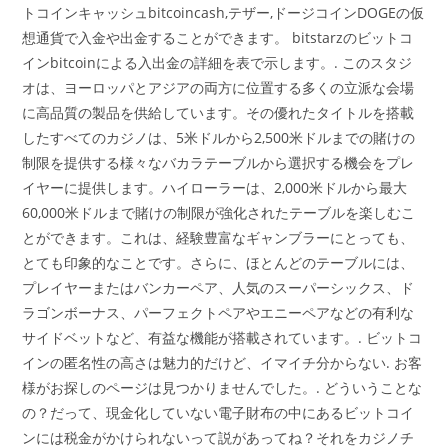
トコインキャッシュbitcoincash,テザー,ドージコインDOGEの仮
想通貨で入金や出金することができます。 bitstarzのビットコ
インbitcoinによる入出金の詳細を表で示します。. このスタジ
オは、ヨーロッパとアジアの両方に位置する多くの立派な会場
に高品質の製品を供給しています。その優れたタイトルを搭載
したすべてのカジノは、5米ドルから2,500米ドルまでの賭けの
制限を提供する様々なバカラテーブルから選択する機会をプレ
イヤーに提供します。ハイローラーは、2,000米ドルから最大
60,000米ドルまで賭けの制限が強化されたテーブルを楽しむこ
とができます。これは、経験豊富なギャンブラーにとっても、
とても印象的なことです。さらに、ほとんどのテーブルには、
プレイヤーまたはバンカーペア、人気のスーパーシックス、ド
ラゴンボーナス、パーフェクトペアやエニーペアなどの有利な
サイドベットなど、有益な機能が搭載されています。. ビットコ
インの匿名性の高さは魅力的だけど、イマイチ分からない. お客
様がお探しのページは見つかりませんでした。. どういうことな
の？だって、現金化していない電子財布の中にあるビットコイ
ンには税金がかけられないって説があってね？それをカジノチ