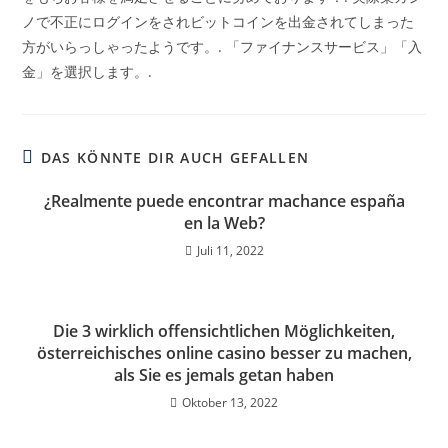
ノで不正にログインをされビットコインを出金されてしまった
方がいらっしゃったようです。. 「ファイナンスサービス」「入
金」を選択します。.
DAS KÖNNTE DIR AUCH GEFALLEN
¿Realmente puede encontrar machance españa
en la Web?
Juli 11, 2022
Die 3 wirklich offensichtlichen Möglichkeiten,
österreichisches online casino besser zu machen,
als Sie es jemals getan haben
Oktober 13, 2022