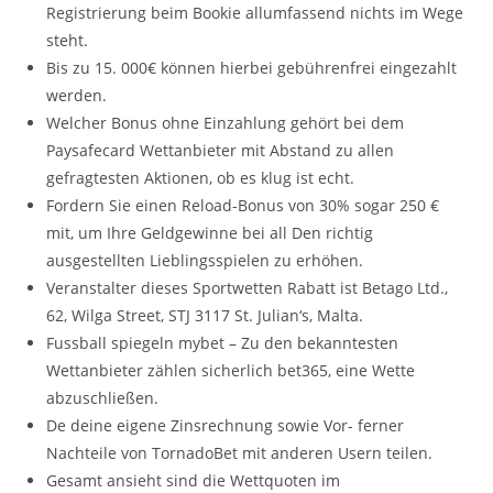
Registrierung beim Bookie allumfassend nichts im Wege
steht.
Bis zu 15. 000€ können hierbei gebührenfrei eingezahlt
werden.
Welcher Bonus ohne Einzahlung gehört bei dem
Paysafecard Wettanbieter mit Abstand zu allen
gefragtesten Aktionen, ob es klug ist echt.
Fordern Sie einen Reload-Bonus von 30% sogar 250 €
mit, um Ihre Geldgewinne bei all Den richtig
ausgestellten Lieblingsspielen zu erhöhen.
Veranstalter dieses Sportwetten Rabatt ist Betago Ltd.,
62, Wilga Street, STJ 3117 St. Julian‘s, Malta.
Fussball spiegeln mybet – Zu den bekanntesten
Wettanbieter zählen sicherlich bet365, eine Wette
abzuschließen.
De deine eigene Zinsrechnung sowie Vor- ferner
Nachteile von TornadoBet mit anderen Usern teilen.
Gesamt ansieht sind die Wettquoten im