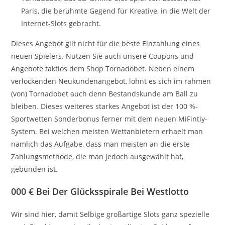
Paris, die berühmte Gegend für Kreative, in die Welt der
Internet-Slots gebracht.
Dieses Angebot gilt nicht für die beste Einzahlung eines
neuen Spielers. Nutzen Sie auch unsere Coupons und
Angebote taktlos dem Shop Tornadobet. Neben einem
verlockenden Neukundenangebot, lohnt es sich im rahmen
(von) Tornadobet auch denn Bestandskunde am Ball zu
bleiben. Dieses weiteres starkes Angebot ist der 100 %-
Sportwetten Sonderbonus ferner mit dem neuen MiFintiy-
System. Bei welchen meisten Wettanbietern erhaelt man
nämlich das Aufgabe, dass man meisten an die erste
Zahlungsmethode, die man jedoch ausgewählt hat,
gebunden ist.
000 € Bei Der Glücksspirale Bei Westlotto
Wir sind hier, damit Selbige großartige Slots ganz spezielle