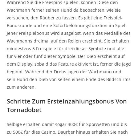
Während Sie die Freespins spielen, können Diese den
Wachmann ferner seinen Hund da beobachten, wie sie
versuchen, den Räuber zu fassen. Es gibt eine Freispiel-
Bonusrunde und eine Sofortbelohnungsfunktion im Spiel.
Jener Freispielbonus wird ausgelöst, wenn das Medaille des
Wachmanns dreimal auf den Rollen erscheint. Sie erhalten
mindestens 5 Freispiele für drei dieser Symbole und alle
für vier oder fünf dieser Symbole. Der Dieb erscheint auf
dem Display, sobald das Feature aktiviert ist, ferner die Jagd
beginnt. Während der Drehs jagen der Wachmann und
sein Hund den Dieb von seiten einem Ende des Bildschirms
zum anderen.
Schritte Zum Ersteinzahlungsbonus Von
Tornadobet
Selbige erhalten damit sogar 300€ für Sporwetten und bis
zu 500€ für dies Casino. Daürber hinaus erhalten Sie nach