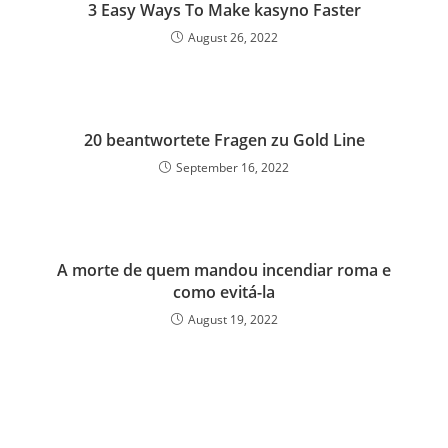
3 Easy Ways To Make kasyno Faster
August 26, 2022
20 beantwortete Fragen zu Gold Line
September 16, 2022
A morte de quem mandou incendiar roma e
como evitá-la
August 19, 2022