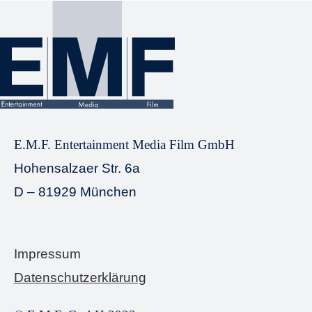
E.M.F. Entertainment Media Film GmbH
Hohensalzaer Str. 6a
D – 81929 München
Impressum
Datenschutzerklärung