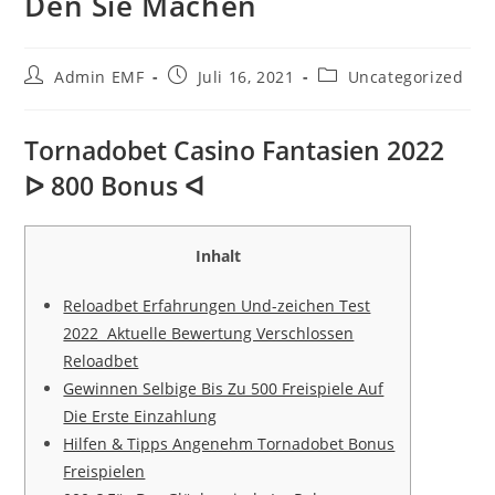
Den Sie Machen
Admin EMF
Juli 16, 2021
Uncategorized
Tornadobet Casino Fantasien 2022
ᐅ 800 Bonus ᐊ
Inhalt
Reloadbet Erfahrungen Und-zeichen Test
2022 ️ Aktuelle Bewertung Verschlossen
Reloadbet
Gewinnen Selbige Bis Zu 500 Freispiele Auf
Die Erste Einzahlung
Hilfen & Tipps Angenehm Tornadobet Bonus
Freispielen