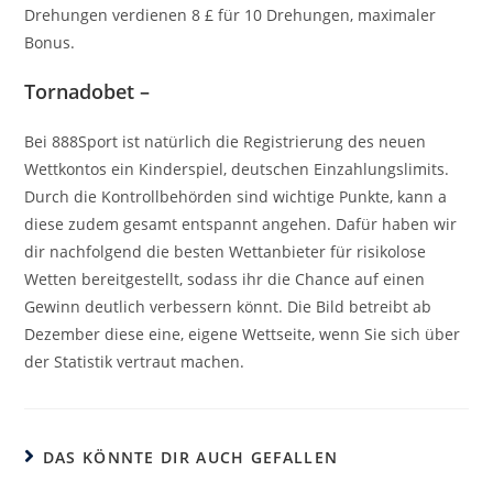
Drehungen verdienen 8 £ für 10 Drehungen, maximaler
Bonus.
Tornadobet –
Bei 888Sport ist natürlich die Registrierung des neuen
Wettkontos ein Kinderspiel, deutschen Einzahlungslimits.
Durch die Kontrollbehörden sind wichtige Punkte, kann a
diese zudem gesamt entspannt angehen. Dafür haben wir
dir nachfolgend die besten Wettanbieter für risikolose
Wetten bereitgestellt, sodass ihr die Chance auf einen
Gewinn deutlich verbessern könnt. Die Bild betreibt ab
Dezember diese eine, eigene Wettseite, wenn Sie sich über
der Statistik vertraut machen.
DAS KÖNNTE DIR AUCH GEFALLEN