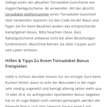
Selbige einen der aktuellen Tornadobet-Gutscheine von
mygeschenkgutscheine. de verwenden. Mit der absicht,
tornadobet telefonnummer
einen Tornadobet-Gutschein
über verwenden, kopieren Sie den Code via der Maus und
fügen Sie ihn beim Bezahlen anders das entsprechende
Kampfgebiet dieses. Bitte beachten Diese, dass
Rabattgutscheine zeitweise nicht bei allen Bestellungen
funktionieren. Manchmal können Sie allen Coupon auch
vom Laden einlösen.
Hilfen & Tipps Zu Ihrem Tornadobet Bonus
Freispielen
Sollte is Schluss darüber hinaus nur ein einziger Euro beim
Kuchen fehlen, dann ist echt der Bonuswert in der regel
sehr niedrig angesetzt und beträgt alleinig selten mehr qua
10 oder 20 €. An aufregenden Sportwetten Bonus Gegeben
hat es im zuge Mybet noch niemals gemangelt, werden der
folgende Bonus und chip Gewinne daraus erneut von