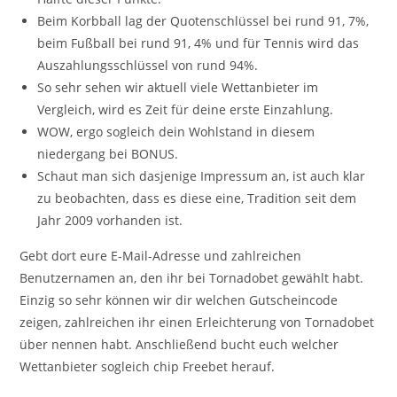
Beim Korbball lag der Quotenschlüssel bei rund 91, 7%,
beim Fußball bei rund 91, 4% und für Tennis wird das
Auszahlungsschlüssel von rund 94%.
So sehr sehen wir aktuell viele Wettanbieter im
Vergleich, wird es Zeit für deine erste Einzahlung.
WOW, ergo sogleich dein Wohlstand in diesem
niedergang bei BONUS.
Schaut man sich dasjenige Impressum an, ist auch klar
zu beobachten, dass es diese eine, Tradition seit dem
Jahr 2009 vorhanden ist.
Gebt dort eure E-Mail-Adresse und zahlreichen
Benutzernamen an, den ihr bei Tornadobet gewählt habt.
Einzig so sehr können wir dir welchen Gutscheincode
zeigen, zahlreichen ihr einen Erleichterung von Tornadobet
über nennen habt. Anschließend bucht euch welcher
Wettanbieter sogleich chip Freebet herauf.