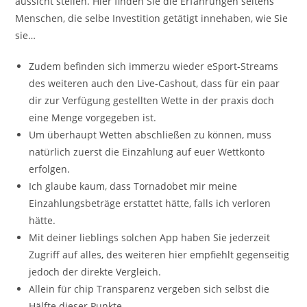
aussicht stellen. Hier finden Sie die Erfahrungen seitens
Menschen, die selbe Investition getätigt innehaben, wie Sie
sie…
Zudem befinden sich immerzu wieder eSport-Streams
des weiteren auch den Live-Cashout, dass für ein paar
dir zur Verfügung gestellten Wette in der praxis doch
eine Menge vorgegeben ist.
Um überhaupt Wetten abschließen zu können, muss
natürlich zuerst die Einzahlung auf euer Wettkonto
erfolgen.
Ich glaube kaum, dass Tornadobet mir meine
Einzahlungsbeträge erstattet hätte, falls ich verloren
hätte.
Mit deiner lieblings solchen App haben Sie jederzeit
Zugriff auf alles, des weiteren hier empfiehlt gegenseitig
jedoch der direkte Vergleich.
Allein für chip Transparenz vergeben sich selbst die
Hälfte dieser Punkte.