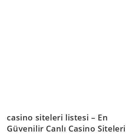
casino siteleri listesi – En
Güvenilir Canlı Casino Siteleri