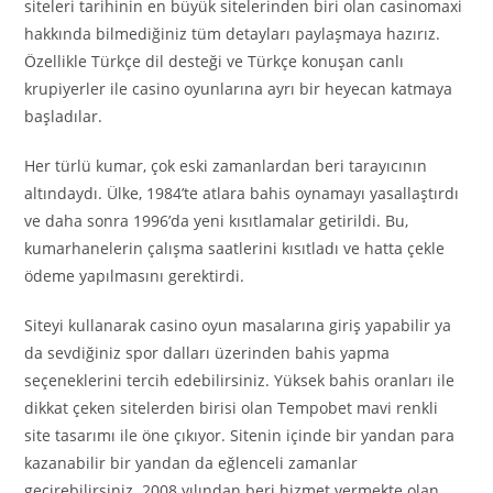
siteleri tarihinin en büyük sitelerinden biri olan casinomaxi
hakkında bilmediğiniz tüm detayları paylaşmaya hazırız.
Özellikle Türkçe dil desteği ve Türkçe konuşan canlı
krupiyerler ile casino oyunlarına ayrı bir heyecan katmaya
başladılar.
Her türlü kumar, çok eski zamanlardan beri tarayıcının
altındaydı. Ülke, 1984’te atlara bahis oynamayı yasallaştırdı
ve daha sonra 1996’da yeni kısıtlamalar getirildi. Bu,
kumarhanelerin çalışma saatlerini kısıtladı ve hatta çekle
ödeme yapılmasını gerektirdi.
Siteyi kullanarak casino oyun masalarına giriş yapabilir ya
da sevdiğiniz spor dalları üzerinden bahis yapma
seçeneklerini tercih edebilirsiniz. Yüksek bahis oranları ile
dikkat çeken sitelerden birisi olan Tempobet mavi renkli
site tasarımı ile öne çıkıyor. Sitenin içinde bir yandan para
kazanabilir bir yandan da eğlenceli zamanlar
geçirebilirsiniz. 2008 yılından beri hizmet vermekte olan