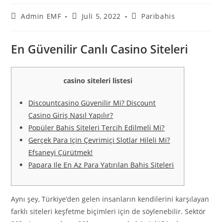
Admin EMF
Juli 5, 2022
Paribahis
En Güvenilir Canlı Casino Siteleri
casino siteleri listesi
Discountcasino Güvenilir Mi? Discount
Casino Giriş Nasıl Yapılır?
Popüler Bahis Siteleri Tercih Edilmeli Mi?
Gerçek Para Için Çevrimiçi Slotlar Hileli Mi?
Efsaneyi Çürütmek!
Papara Ile En Az Para Yatırılan Bahis Siteleri
Aynı şey, Türkiye’den gelen insanların kendilerini karşılayan
farklı siteleri keşfetme biçimleri için de söylenebilir. Sektör