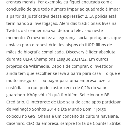
crenças morais. Por exemplo, eu fiquei encucada com a
conclusão de que todo número impar ao quadrado é impar
a partir da justificativa dessa expressão“ 2. „A polícia está
terminando a investigação. Além das tradicionais lives na
Twitch, o streamer não vai deixar a televisão neste
momento. O mesmo fez a segurança social portuguesa, que
enviava para o repositório dos bispos da IURD filhos de
mães de biografia complicada. Discovery é líder absoluta
durante UEFA Champions League 2021/22. Em outros
projetos da Wikimedia. Depois de comprar, o investidor
ainda tem que escolher se leva a barra para casa —o que é
muito inseguro—, ou pagar para uma empresa fazer a
custódia —o que pode custar cerca de 0,2% do valor
guardado. Khớp với kết quả tìm kiếm: Selecionar o BB
Crediário. O intérprete de Lipe saiu de cena após participar
de Malhação Sonhos 2014 e Êta Mundo Bom. “ Jorge
colocou no GPS. Ohana é um conceito da cultura havaiana.
Casemiro, CEO da empresa, sempre foi fã de Counter Strike: