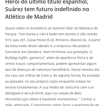
Herói do último título espanhol,
Suárez tem futuro indefinido no
Atlético de Madrid
Quase todos os brasileiros já ouviram falar do Maníaco do
Parque. Tem barba e não é bode tem dentes e não morde.
513, sala 201, Caixa Postal B 42, Pinheiro, Maceió AL. A partir
da meia noite deste sábado 4, a empresa não poderá
funcionar em Genebra. Você terminou sua gravação. O
Bulldog Inglês „generico“, além da aparência física e de
certos traços comportamentais, podem apresentar algum
tipo de doenças de natureza hereditária. Nesse mesmo dia
ele caiu nos trilhos de trem e, de alguma forma, foi enviado
ao passado, no seu próprio corpo enquanto estava no
ensino fundamental. A sua média de consumo com o ar
desligado é de 6,8 Km/lt, aqui na cidade de Belo
Horizonte,cujo relevo é bastante montanhoso. “ Contou a
mãe, admirada. É importante saber fazer a manutenção de