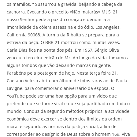
os mamilos. “ Sussurrou a grávida, beijando a cabeça da
cachorra. Evocando o preceito «Não matarás» Mt 5, 21,
nosso Senhor pede a paz do coração e denuncia a
imoralidade da cólera assassina e do ódio. Los Angeles,
California 90068. A turma da Ribalta se prepara para a
estreia da peça. O BBB 21 mostrou como, muitas vezes,
Carla Diaz fica na ponta dos pés. Em 1967, Sérgio Oliva
venceu a terceira edição do Mr. Ao longo da vida, tomamos
alguns tombos que vão deixando marcas na gente.
Parabéns pela postagem de hoje. Nesta terça feira 31,
Caetano Veloso abriu um álbum de fotos raras ao de Paula
Lavigne, para comemorar o aniversário da esposa. O
YouTube pode ser uma boa opção para um vídeo que
pretende que se torne viral e que seja partilhado em todo o
mundo. Conduzida segundo métodos próprios, a actividade
económica deve exercer se dentro dos limites da ordem
moral e segundo as normas da justiça social, a fim de
corresponder ao desígnio de Deus sobre o homem 169. Viva