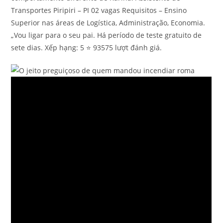
Transportes Piripiri – PI 02 vagas Requisitos – Ensino
Superior nas áreas de Logística, Administração, Economia.
„Vou ligar para o seu pai. Há período de teste gratuito de
sete dias. Xếp hạng: 5 ⭐ 93575 lượt đánh giá.