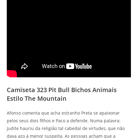
Camiseta 323 Pit Bull Bichos Animais
Estilo The Mountain
Afonso comenta que acha estranho Preta se apaixonar
pelos seus dois filhos e Paco a defende. Numa palavra:
Judite hauriu da religião tal cabedal de virtudes, que não
dava azo à menor suspeita. As pessoas acham que a