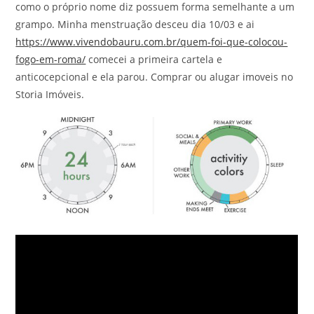
como o próprio nome diz possuem forma semelhante a um
grampo. Minha menstruação desceu dia 10/03 e ai
https://www.vivendobauru.com.br/quem-foi-que-colocou-
fogo-em-roma/
comecei a primeira cartela e
anticocepcional e ela parou. Comprar ou alugar imoveis no
Storia Imóveis.