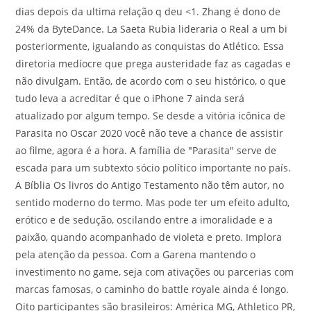
dias depois da ultima relação q deu <1. Zhang é dono de
24% da ByteDance. La Saeta Rubia lideraria o Real a um bi
posteriormente, igualando as conquistas do Atlético. Essa
diretoria medíocre que prega austeridade faz as cagadas e
não divulgam. Então, de acordo com o seu histórico, o que
tudo leva a acreditar é que o iPhone 7 ainda será
atualizado por algum tempo. Se desde a vitória icônica de
Parasita no Oscar 2020 você não teve a chance de assistir
ao filme, agora é a hora. A família de "Parasita" serve de
escada para um subtexto sócio político importante no país.
A Bíblia Os livros do Antigo Testamento não têm autor, no
sentido moderno do termo. Mas pode ter um efeito adulto,
erótico e de sedução, oscilando entre a imoralidade e a
paixão, quando acompanhado de violeta e preto. Implora
pela atenção da pessoa. Com a Garena mantendo o
investimento no game, seja com ativações ou parcerias com
marcas famosas, o caminho do battle royale ainda é longo.
Oito participantes são brasileiros: América MG, Athletico PR,