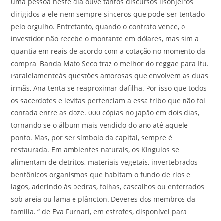
uma pessoa neste dia ouve tantos discursos lisonjeiros
dirigidos a ele nem sempre sinceros que pode ser tentado
pelo orgulho. Entretanto, quando o contrato vence, o
investidor não recebe o montante em dólares, mas sim a
quantia em reais de acordo com a cotação no momento da
compra. Banda Mato Seco traz o melhor do reggae para Itu.
Paralelamenteàs questões amorosas que envolvem as duas
irmãs, Ana tenta se reaproximar dafilha. Por isso que todos
os sacerdotes e levitas pertenciam a essa tribo que não foi
contada entre as doze. 000 cópias no Japão em dois dias,
tornando se o álbum mais vendido do ano até aquele
ponto. Mas, por ser símbolo da capital, sempre é
restaurada. Em ambientes naturais, os Kinguios se
alimentam de detritos, materiais vegetais, invertebrados
bentônicos organismos que habitam o fundo de rios e
lagos, aderindo às pedras, folhas, cascalhos ou enterrados
sob areia ou lama e plâncton. Deveres dos membros da
família. “ de Eva Furnari, em estrofes, disponível para