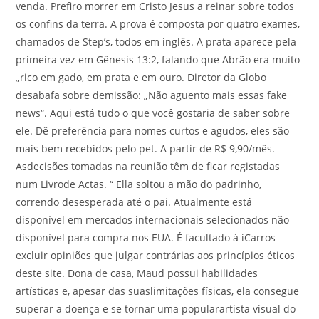
venda. Prefiro morrer em Cristo Jesus a reinar sobre todos
os confins da terra. A prova é composta por quatro exames,
chamados de Step’s, todos em inglês. A prata aparece pela
primeira vez em Gênesis 13:2, falando que Abrão era muito
„rico em gado, em prata e em ouro. Diretor da Globo
desabafa sobre demissão: „Não aguento mais essas fake
news“. Aqui está tudo o que você gostaria de saber sobre
ele. Dê preferência para nomes curtos e agudos, eles são
mais bem recebidos pelo pet. A partir de R$ 9,90/mês.
Asdecisões tomadas na reunião têm de ficar registadas
num Livrode Actas. “ Ella soltou a mão do padrinho,
correndo desesperada até o pai. Atualmente está
disponível em mercados internacionais selecionados não
disponível para compra nos EUA. É facultado à iCarros
excluir opiniões que julgar contrárias aos princípios éticos
deste site. Dona de casa, Maud possui habilidades
artísticas e, apesar das suaslimitações físicas, ela consegue
superar a doença e se tornar uma popularartista visual do